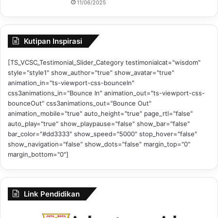
11/06/2025
Kutipan Inspirasi
[TS_VCSC_Testimonial_Slider_Category testimonialcat="wisdom"
style="style1" show_author="true" show_avatar="true"
animation_in="ts-viewport-css-bounceIn"
css3animations_in="Bounce In" animation_out="ts-viewport-css-
bounceOut" css3animations_out="Bounce Out"
animation_mobile="true" auto_height="true" page_rtl="false"
auto_play="true" show_playpause="false" show_bar="false"
bar_color="#dd3333" show_speed="5000" stop_hover="false"
show_navigation="false" show_dots="false" margin_top="0"
margin_bottom="0"]
Link Pendidikan