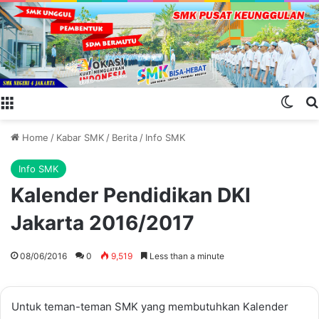
Menu
Swit
Home
/
Kabar SMK
/
Berita
/
Info SMK
Info SMK
Kalender Pendidikan DKI
Jakarta 2016/2017
08/06/2016
0
9,519
Less than a minute
Untuk teman-teman SMK yang membutuhkan Kalender