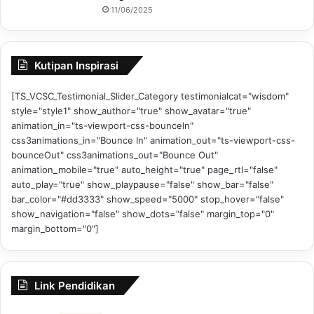
11/06/2025
Kutipan Inspirasi
[TS_VCSC_Testimonial_Slider_Category testimonialcat="wisdom"
style="style1" show_author="true" show_avatar="true"
animation_in="ts-viewport-css-bounceIn"
css3animations_in="Bounce In" animation_out="ts-viewport-css-
bounceOut" css3animations_out="Bounce Out"
animation_mobile="true" auto_height="true" page_rtl="false"
auto_play="true" show_playpause="false" show_bar="false"
bar_color="#dd3333" show_speed="5000" stop_hover="false"
show_navigation="false" show_dots="false" margin_top="0"
margin_bottom="0"]
Link Pendidikan