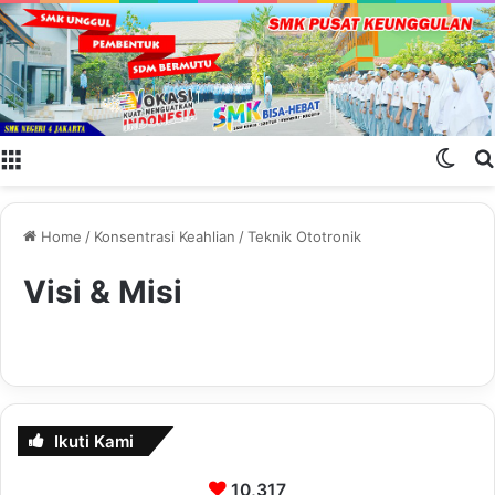
Menu
Swit
Home
/
Konsentrasi Keahlian
/
Teknik Ototronik
Visi & Misi
Ikuti Kami
10,317