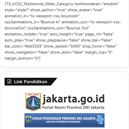
[TS_VCSC_Testimonial_Slider_Category testimonialcat="wisdom"
style="style1" show_author="true" show_avatar="true"
animation_in="ts-viewport-css-bounceIn"
css3animations_in="Bounce In" animation_out="ts-viewport-css-
bounceOut" css3animations_out="Bounce Out"
animation_mobile="true" auto_height="true" page_rtl="false"
auto_play="true" show_playpause="false" show_bar="false"
bar_color="#dd3333" show_speed="5000" stop_hover="false"
show_navigation="false" show_dots="false" margin_top="0"
margin_bottom="0"]
Link Pendidikan