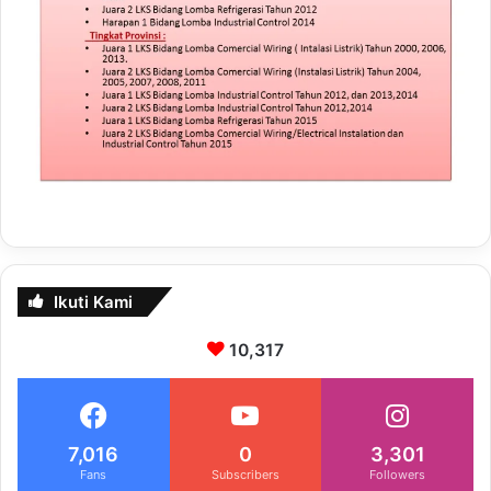
Ikuti Kami
10,317
7,016
0
3,301
Fans
Subscribers
Followers