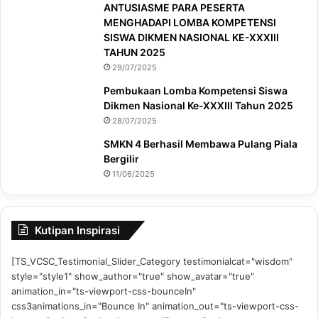
ANTUSIASME PARA PESERTA
MENGHADAPI LOMBA KOMPETENSI
SISWA DIKMEN NASIONAL KE-XXXIII
TAHUN 2025
29/07/2025
Pembukaan Lomba Kompetensi Siswa
Dikmen Nasional Ke-XXXIII Tahun 2025
28/07/2025
SMKN 4 Berhasil Membawa Pulang Piala
Bergilir
11/06/2025
Kutipan Inspirasi
[TS_VCSC_Testimonial_Slider_Category testimonialcat="wisdom"
style="style1" show_author="true" show_avatar="true"
animation_in="ts-viewport-css-bounceIn"
css3animations_in="Bounce In" animation_out="ts-viewport-css-