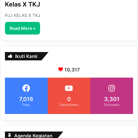
Kelas X TKJ
PJJ KELAS X TKJ
Read More »
Ikuti Kami
10,317
7,016
0
3,301
Fans
Subscribers
Followers
Agenda Kegiatan