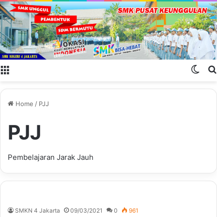
Menu
Swit
Home
/
PJJ
PJJ
Pembelajaran Jarak Jauh
SMKN 4 Jakarta
09/03/2021
0
961