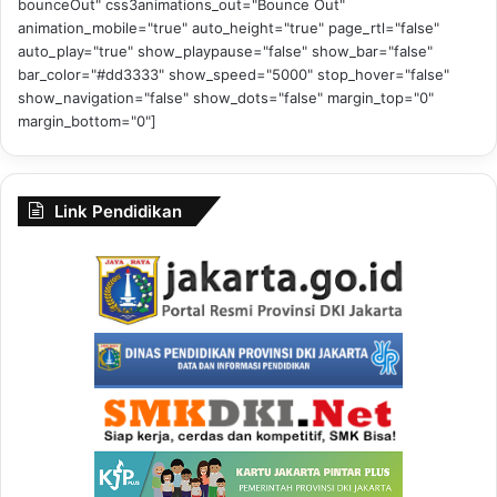
bounceOut" css3animations_out="Bounce Out"
animation_mobile="true" auto_height="true" page_rtl="false"
auto_play="true" show_playpause="false" show_bar="false"
bar_color="#dd3333" show_speed="5000" stop_hover="false"
show_navigation="false" show_dots="false" margin_top="0"
margin_bottom="0"]
Link Pendidikan