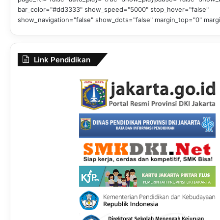
bar_color="#dd3333" show_speed="5000" stop_hover="false"
show_navigation="false" show_dots="false" margin_top="0" marg
Link Pendidikan