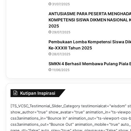
31/07/2025
ANTUSIASME PARA PESERTA MENGHADA
KOMPETENSI SISWA DIKMEN NASIONAL K
2025
29/07/2025
Pembukaan Lomba Kompetensi Siswa Di
Ke-XXXIII Tahun 2025
28/07/2025
SMKN 4 Berhasil Membawa Pulang Piala B
11/06/2025
Kutipan Inspirasi
[TS_VCSC_Testimonial_Slider_Category testimonialcat="wisdom" st
show_author="true" show_avatar="true" animation_in="ts-viewpo
css3animations_in="Bounce In" animation_out="ts-viewport-css
css3animations_out="Bounce Out" animation_mobile="true" auto_
page_rtl="false" auto_play="true" show_playpause="false" show_