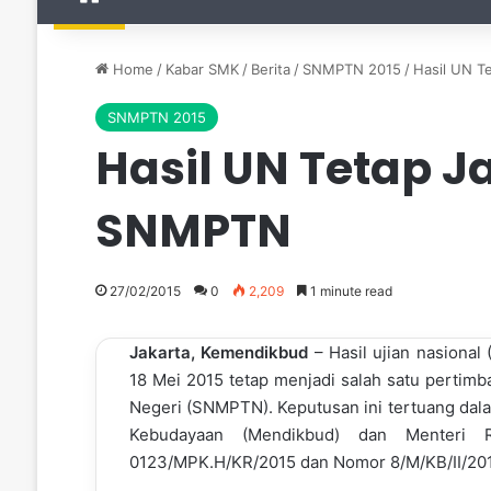
Home
/
Kabar SMK
/
Berita
/
SNMPTN 2015
/
Hasil UN T
SNMPTN 2015
Hasil UN Tetap 
SNMPTN
27/02/2015
0
2,209
1 minute read
Jakarta, Kemendikbud
– Hasil ujian nasiona
18 Mei 2015 tetap menjadi salah satu pertim
Negeri (SNMPTN). Keputusan ini tertuang dal
Kebudayaan (Mendikbud) dan Menteri R
0123/MPK.H/KR/2015 dan Nomor 8/M/KB/II/2015