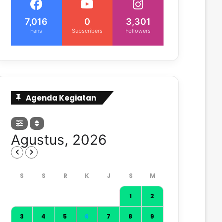
7,016
0
3,301
Fans
Subscribers
Followers
Agenda Kegiatan
Agustus, 2026
1
2
3
4
5
6
7
8
9