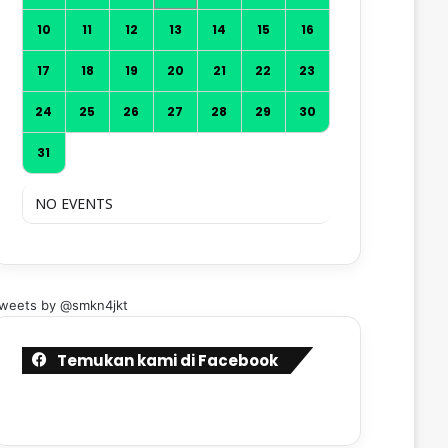
10
11
12
13
14
15
16
17
18
19
20
21
22
23
24
25
26
27
28
29
30
31
NO EVENTS
weets by @smkn4jkt
Temukan kami di Facebook