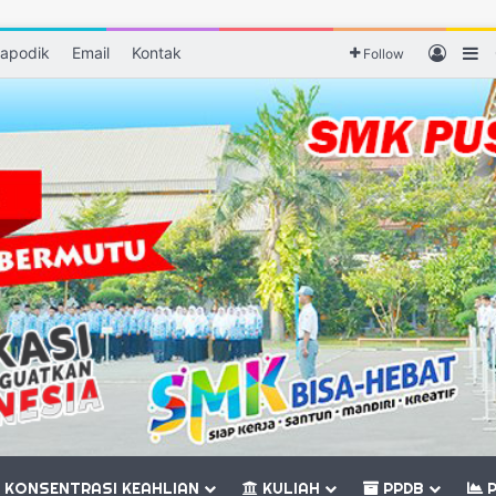
apodik
Email
Kontak
Log I
S
Follow
KONSENTRASI KEAHLIAN
KULIAH
PPDB
P