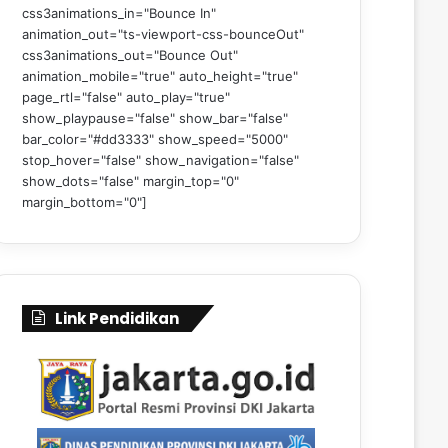
css3animations_in="Bounce In"
animation_out="ts-viewport-css-bounceOut"
css3animations_out="Bounce Out"
animation_mobile="true" auto_height="true"
page_rtl="false" auto_play="true"
show_playpause="false" show_bar="false"
bar_color="#dd3333" show_speed="5000"
stop_hover="false" show_navigation="false"
show_dots="false" margin_top="0"
margin_bottom="0"]
Link Pendidikan