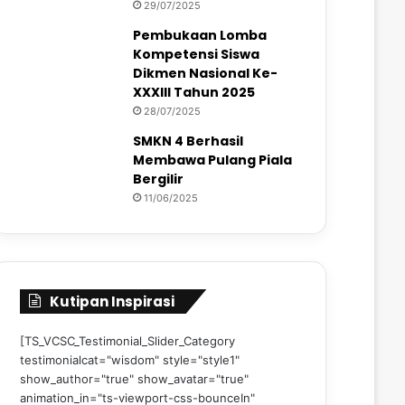
29/07/2025
Pembukaan Lomba
Kompetensi Siswa
Dikmen Nasional Ke-
XXXIII Tahun 2025
28/07/2025
SMKN 4 Berhasil
Membawa Pulang Piala
Bergilir
11/06/2025
Kutipan Inspirasi
[TS_VCSC_Testimonial_Slider_Category
testimonialcat="wisdom" style="style1"
show_author="true" show_avatar="true"
animation_in="ts-viewport-css-bounceIn"