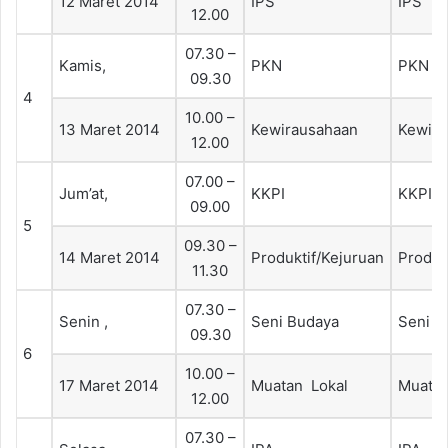
12 Maret 2014
IPS
IPS
12.00
07.30 –
Kamis,
PKN
PKN
09.30
4
10.00 –
13 Maret 2014
Kewirausahaan
Kewira
12.00
07.00 –
Jum’at,
KKPI
KKPI
09.00
5
09.30 –
14 Maret 2014
Produktif/Kejuruan
Produk
11.30
07.30 –
Senin ,
Seni Budaya
Seni B
09.30
6
10.00 –
17 Maret 2014
Muatan Lokal
Muatan
12.00
07.30 –