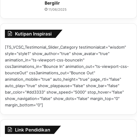
Bergilir
11/06/2025
Kutipan Inspirasi
[TS_VCSC_Testimonial_Slider_Category testimonialcat="wisdom"
style="style1" show_author="true" show_avatar="true"
animation_in="ts-viewport-css-bounceIn"
css3animations_in="Bounce In" animation_out="ts-viewport-css-
bounceOut" css3animations_out="Bounce Out"
animation_mobile="true" auto_height="true" page_rtl="false"
auto_play="true" show_playpause="false" show_bar="false"
bar_color="#dd3333" show_speed="5000" stop_hover="false"
show_navigation="false" show_dots="false" margin_top="0"
margin_bottom="0"]
Link Pendidikan