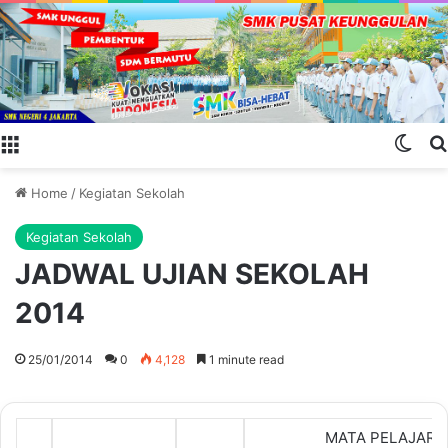
Menu
Swit
Home
/
Kegiatan Sekolah
Kegiatan Sekolah
JADWAL UJIAN SEKOLAH
2014
25/01/2014
0
4,128
1 minute read
MATA PELAJARA