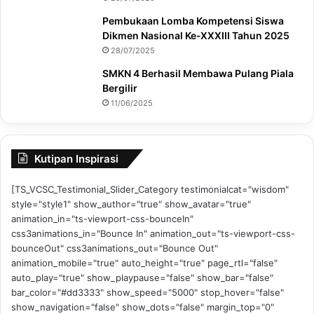
Pembukaan Lomba Kompetensi Siswa
Dikmen Nasional Ke-XXXIII Tahun 2025
28/07/2025
SMKN 4 Berhasil Membawa Pulang Piala
Bergilir
11/06/2025
Kutipan Inspirasi
[TS_VCSC_Testimonial_Slider_Category testimonialcat="wisdom"
style="style1" show_author="true" show_avatar="true"
animation_in="ts-viewport-css-bounceIn"
css3animations_in="Bounce In" animation_out="ts-viewport-css-
bounceOut" css3animations_out="Bounce Out"
animation_mobile="true" auto_height="true" page_rtl="false"
auto_play="true" show_playpause="false" show_bar="false"
bar_color="#dd3333" show_speed="5000" stop_hover="false"
show_navigation="false" show_dots="false" margin_top="0"