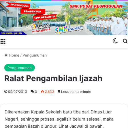
Menu
Swit
Home
/
Pengumuman
Pengumuman
Ralat Pengambilan Ijazah
09/07/2013
0
2,833
Less than a minute
Dikarenakan Kepala Sekolah baru tiba dari Dinas Luar
Negeri, sehingga proses legalisir belum selesai, maka
pembagian ijazah diundur. Lihat Jadwal di bawah.