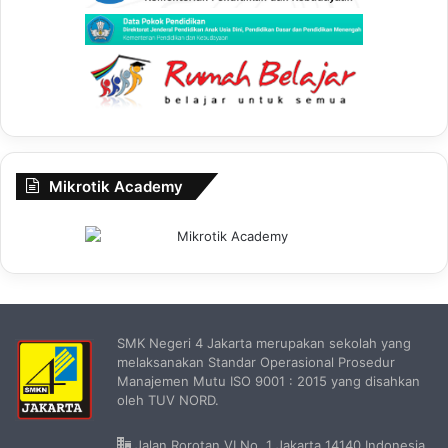
Mikrotik Academy
SMK Negeri 4 Jakarta merupakan sekolah yang
melaksanakan Standar Operasional Prosedur
Manajemen Mutu ISO 9001 : 2015 yang disahkan
oleh TUV NORD.
Jalan Rorotan VI No. 1 Jakarta 14140 Indonesia