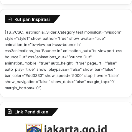
Kutipan Inspirasi
[TS_VCSC_Testimonial_Slider_Category testimonialcat="wisdom"
style="style1" show_author="true" show_avatar="true"
animation_in="ts-viewport-css-bounceIn"
css3animations_in="Bounce In" animation_out="ts-viewport-css-
bounceOut" css3animations_out="Bounce Out"
animation_mobile="true" auto_height="true" page_rtl="false"
auto_play="true" show_playpause="false" show_bar="false"
bar_color="#dd3333" show_speed="5000" stop_hover="false"
show_navigation="false" show_dots="false" margin_top="0"
margin_bottom="0"]
Link Pendidikan