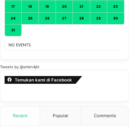
17
18
19
20
21
22
23
24
25
26
27
28
29
30
31
NO EVENTS
Tweets by @smkn4jkt
Temukan kami di Facebook
Recent
Popular
Comments