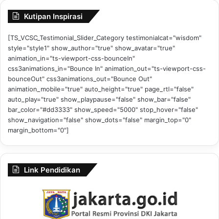
Kutipan Inspirasi
[TS_VCSC_Testimonial_Slider_Category testimonialcat="wisdom"
style="style1" show_author="true" show_avatar="true"
animation_in="ts-viewport-css-bounceIn"
css3animations_in="Bounce In" animation_out="ts-viewport-css-
bounceOut" css3animations_out="Bounce Out"
animation_mobile="true" auto_height="true" page_rtl="false"
auto_play="true" show_playpause="false" show_bar="false"
bar_color="#dd3333" show_speed="5000" stop_hover="false"
show_navigation="false" show_dots="false" margin_top="0"
margin_bottom="0"]
Link Pendidikan