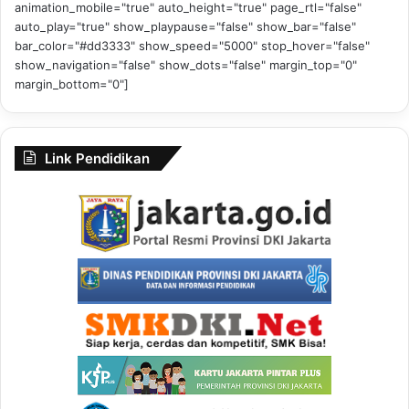
animation_mobile="true" auto_height="true" page_rtl="false"
auto_play="true" show_playpause="false" show_bar="false"
bar_color="#dd3333" show_speed="5000" stop_hover="false"
show_navigation="false" show_dots="false" margin_top="0"
margin_bottom="0"]
Link Pendidikan