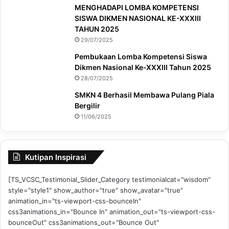
MENGHADAPI LOMBA KOMPETENSI
SISWA DIKMEN NASIONAL KE-XXXIII
TAHUN 2025
29/07/2025
Pembukaan Lomba Kompetensi Siswa
Dikmen Nasional Ke-XXXIII Tahun 2025
28/07/2025
SMKN 4 Berhasil Membawa Pulang Piala
Bergilir
11/06/2025
Kutipan Inspirasi
[TS_VCSC_Testimonial_Slider_Category testimonialcat="wisdom"
style="style1" show_author="true" show_avatar="true"
animation_in="ts-viewport-css-bounceIn"
css3animations_in="Bounce In" animation_out="ts-viewport-css-
bounceOut" css3animations_out="Bounce Out"