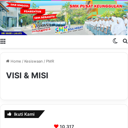
Menu
Swit
Home
/
Kesiswaan
/
PMR
VISI & MISI
Ikuti Kami
10,317