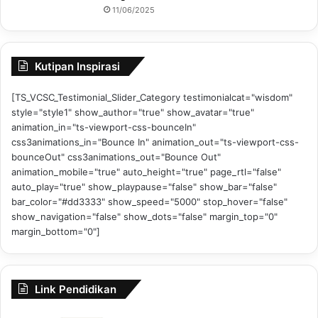
11/06/2025
Kutipan Inspirasi
[TS_VCSC_Testimonial_Slider_Category testimonialcat="wisdom"
style="style1" show_author="true" show_avatar="true"
animation_in="ts-viewport-css-bounceIn"
css3animations_in="Bounce In" animation_out="ts-viewport-css-
bounceOut" css3animations_out="Bounce Out"
animation_mobile="true" auto_height="true" page_rtl="false"
auto_play="true" show_playpause="false" show_bar="false"
bar_color="#dd3333" show_speed="5000" stop_hover="false"
show_navigation="false" show_dots="false" margin_top="0"
margin_bottom="0"]
Link Pendidikan