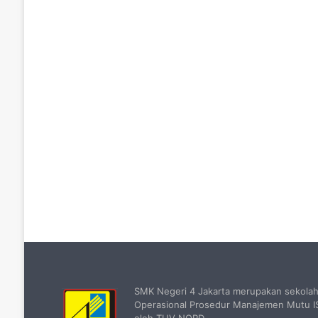
SMK Negeri 4 Jakarta merupakan sekola
Operasional Prosedur Manajemen Mutu IS
oleh TUV NORD.