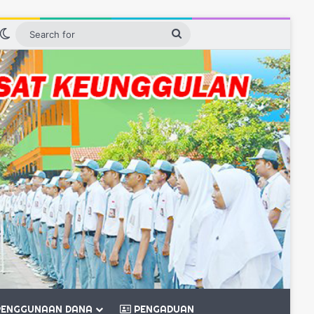
n
idebar
Switch skin
Search
for
ENGGUNAAN DANA
PENGADUAN