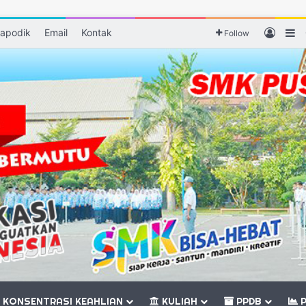
apodik
Email
Kontak
Log I
S
Follow
KONSENTRASI KEAHLIAN
KULIAH
PPDB
P