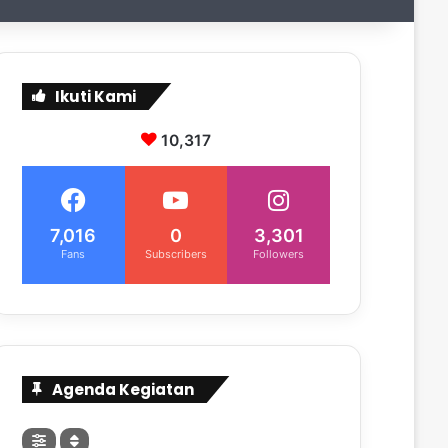
Ikuti Kami
10,317
7,016
0
3,301
Fans
Subscribers
Followers
Agenda Kegiatan