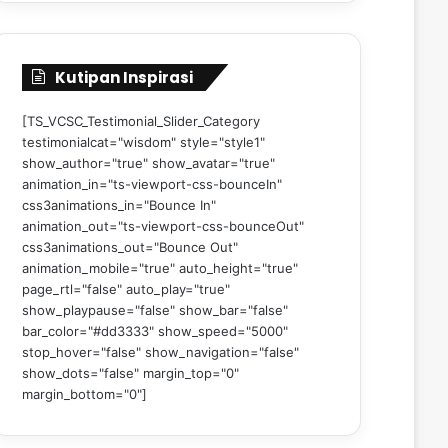
Kutipan Inspirasi
[TS_VCSC_Testimonial_Slider_Category
testimonialcat="wisdom" style="style1"
show_author="true" show_avatar="true"
animation_in="ts-viewport-css-bounceIn"
css3animations_in="Bounce In"
animation_out="ts-viewport-css-bounceOut"
css3animations_out="Bounce Out"
animation_mobile="true" auto_height="true"
page_rtl="false" auto_play="true"
show_playpause="false" show_bar="false"
bar_color="#dd3333" show_speed="5000"
stop_hover="false" show_navigation="false"
show_dots="false" margin_top="0"
margin_bottom="0"]