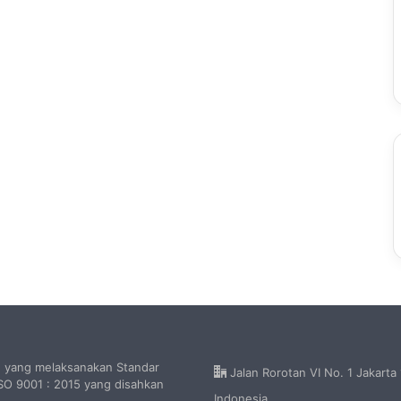
h yang melaksanakan Standar
Jalan Rorotan VI No. 1 Jakarta
O 9001 : 2015 yang disahkan
Indonesia