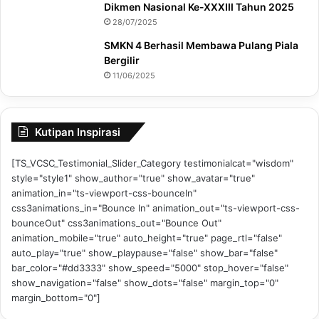
Dikmen Nasional Ke-XXXIII Tahun 2025
28/07/2025
SMKN 4 Berhasil Membawa Pulang Piala
Bergilir
11/06/2025
Kutipan Inspirasi
[TS_VCSC_Testimonial_Slider_Category testimonialcat="wisdom"
style="style1" show_author="true" show_avatar="true"
animation_in="ts-viewport-css-bounceIn"
css3animations_in="Bounce In" animation_out="ts-viewport-css-
bounceOut" css3animations_out="Bounce Out"
animation_mobile="true" auto_height="true" page_rtl="false"
auto_play="true" show_playpause="false" show_bar="false"
bar_color="#dd3333" show_speed="5000" stop_hover="false"
show_navigation="false" show_dots="false" margin_top="0"
margin_bottom="0"]