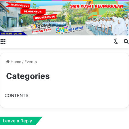
Menu
Swit
Home
/
Events
Categories
CONTENTS
Leave a Reply