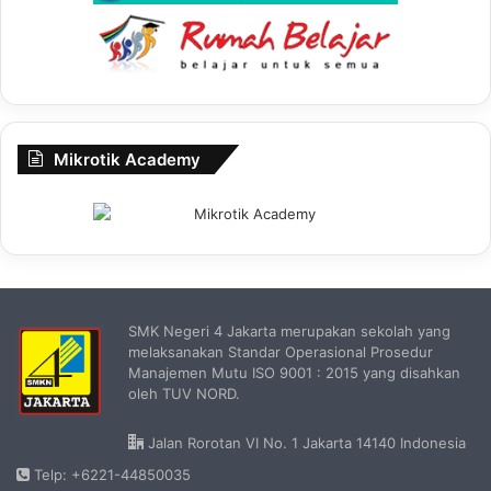
Mikrotik Academy
SMK Negeri 4 Jakarta merupakan sekolah yang
melaksanakan Standar Operasional Prosedur
Manajemen Mutu ISO 9001 : 2015 yang disahkan
oleh TUV NORD.
Jalan Rorotan VI No. 1 Jakarta 14140 Indonesia
Telp: +6221-44850035