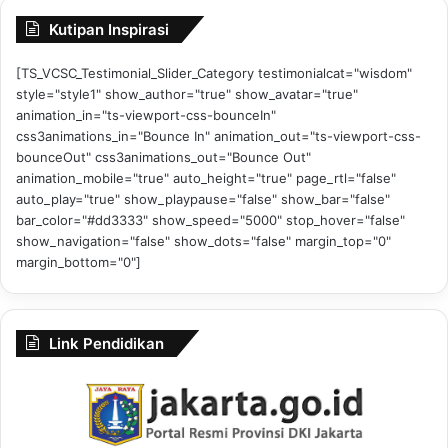
Kutipan Inspirasi
[TS_VCSC_Testimonial_Slider_Category testimonialcat="wisdom"
style="style1" show_author="true" show_avatar="true"
animation_in="ts-viewport-css-bounceIn"
css3animations_in="Bounce In" animation_out="ts-viewport-css-
bounceOut" css3animations_out="Bounce Out"
animation_mobile="true" auto_height="true" page_rtl="false"
auto_play="true" show_playpause="false" show_bar="false"
bar_color="#dd3333" show_speed="5000" stop_hover="false"
show_navigation="false" show_dots="false" margin_top="0"
margin_bottom="0"]
Link Pendidikan