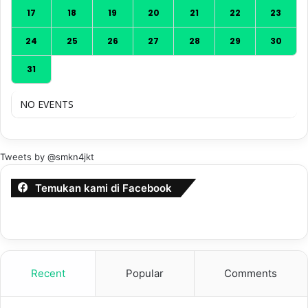
17
18
19
20
21
22
23
24
25
26
27
28
29
30
31
NO EVENTS
Tweets by @smkn4jkt
Temukan kami di Facebook
Recent
Popular
Comments