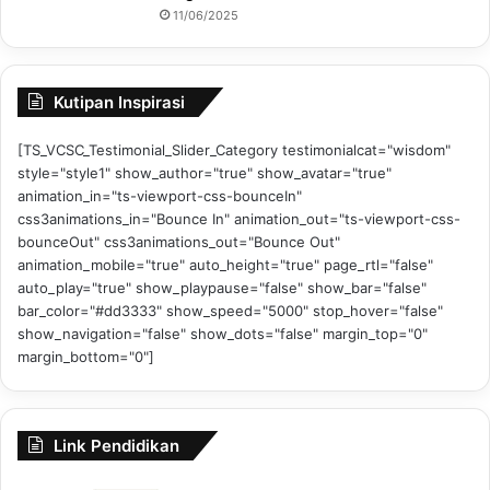
11/06/2025
Kutipan Inspirasi
[TS_VCSC_Testimonial_Slider_Category testimonialcat="wisdom"
style="style1" show_author="true" show_avatar="true"
animation_in="ts-viewport-css-bounceIn"
css3animations_in="Bounce In" animation_out="ts-viewport-css-
bounceOut" css3animations_out="Bounce Out"
animation_mobile="true" auto_height="true" page_rtl="false"
auto_play="true" show_playpause="false" show_bar="false"
bar_color="#dd3333" show_speed="5000" stop_hover="false"
show_navigation="false" show_dots="false" margin_top="0"
margin_bottom="0"]
Link Pendidikan