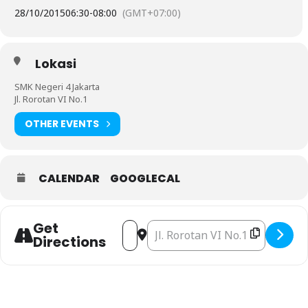
28/10/2015
06:30
-
08:00
(GMT+07:00)
Lokasi
SMK Negeri 4 Jakarta
Jl. Rorotan VI No.1
OTHER EVENTS
CALENDAR
GOOGLECAL
Get
Address - Upacara Sumpah Pemuda Ke-8
Destination Address - Upacara Su
Directions