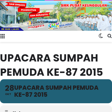
Menu
Swit
UPACARA SUMPAH
PEMUDA KE-87 2015
28
UPACARA SUMPAH PEMUDA
KE-87 2015
OKT