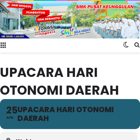
Menu
Swit
UPACARA HARI
OTONOMI DAERAH
25
UPACARA HARI OTONOMI
DAERAH
APR