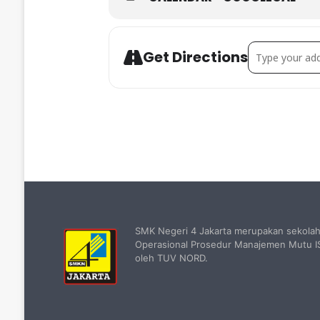
Address - UKK 
Get Directions
SMK Negeri 4 Jakarta merupakan sekola
Operasional Prosedur Manajemen Mutu IS
oleh TUV NORD.