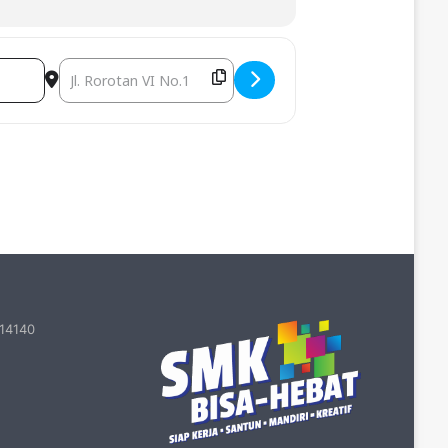
Destination Address - UKK Teknik Furnitur [ZW1jWYuIp]
 14140