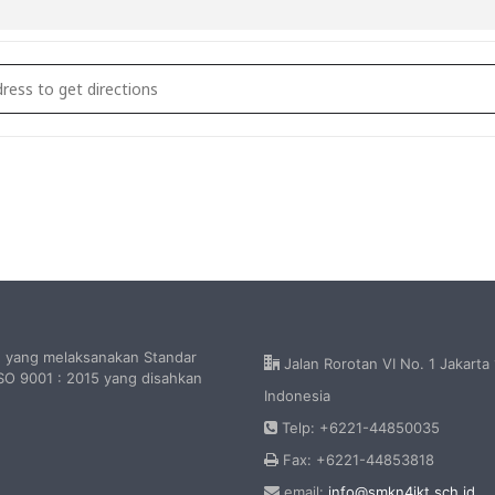
Teknik Furnitur [zpM8T2IVT]
h yang melaksanakan Standar
Jalan Rorotan VI No. 1 Jakarta
O 9001 : 2015 yang disahkan
Indonesia
Telp: +6221-44850035
Fax: +6221-44853818
email:
info@smkn4jkt.sch.id