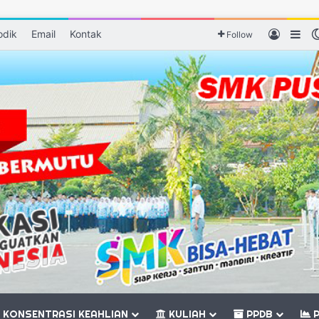
odik
Email
Kontak
Log In
Sid
Follow
KONSENTRASI KEAHLIAN
KULIAH
PPDB
P