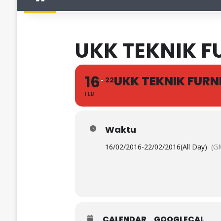
UKK TEKNIK F
16
UKK TEKNIK FURN
22
FEB
Waktu
16/02/2016
-
22/02/2016
(All Day)
(G
CALENDAR
GOOGLECAL