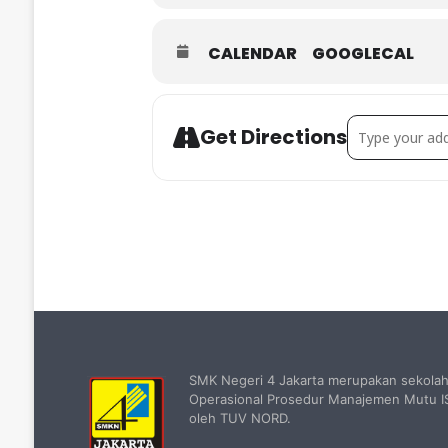
CALENDAR
GOOGLECAL
Address - Rapa
Get Directions
SMK Negeri 4 Jakarta merupakan sekola
Operasional Prosedur Manajemen Mutu IS
oleh TUV NORD.