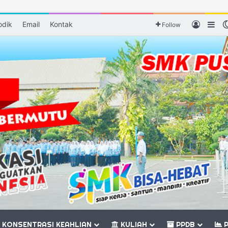
odik
Email
Kontak
Log In
Sid
Follow
KONSENTRASI KEAHLIAN
KULIAH
PPDB
P