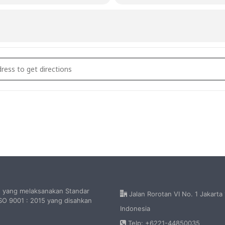
t Kerja Dewan Guru Tahun Pelajaran 2016/2017 [PqvykmaBS]
h yang melaksanakan Standar
Jalan Rorotan VI No. 1 Jakarta
O 9001 : 2015 yang disahkan
Indonesia
Telp: +6221-44850035