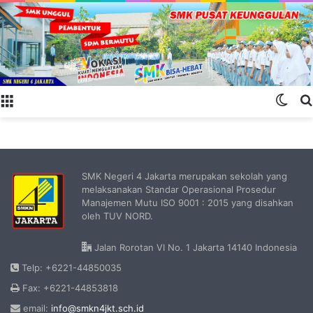
Menu
Swit
SMK Negeri 4 Jakarta merupakan sekolah yang
melaksanakan Standar Operasional Prosedur
Manajemen Mutu ISO 9001 : 2015 yang disahkan
oleh TUV NORD.
Jalan Rorotan VI No. 1 Jakarta 14140 Indonesia
Telp: +6221-44850035
Fax: +6221-44853818
email:
info@smkn4jkt.sch.id