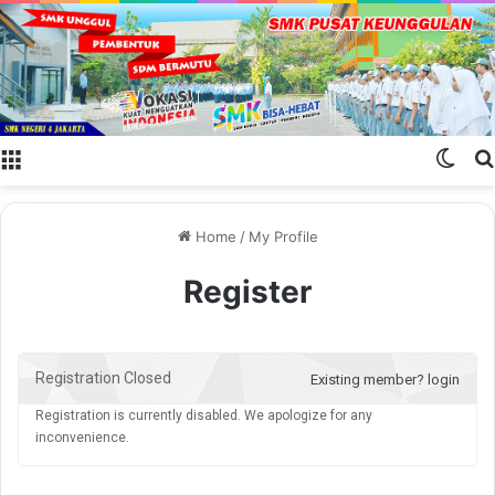
Menu
Swit
Home
/
My Profile
Register
Registration Closed
Existing member? login
Registration is currently disabled. We apologize for any
inconvenience.