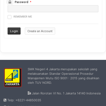
Password
*
REMEMBER ME
SMK Negeri 4 Jakarta merupakan sekolah yang
melaksanakan Standar Operasional Prosedur
Manajemen Mutu ISO 9001 : 2015 yang disahkan
oleh TUV NORD.
Jalan Rorotan VI No. 1 Jakarta 14140 Indonesia
Telp: +6221-44850035