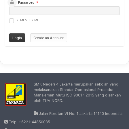
Password
*
REMEMBER ME
SMK Negeri 4 Jakarta merupakan sekolah yang
melaksanakan Standar Operasional Prosedur
Manajemen Mutu ISO 9001 : 2015 yang disahkan
oleh TUV NORD.
Jalan Rorotan VI No. 1 Jakarta 14140 Indonesia
Telp: +6221-44850035