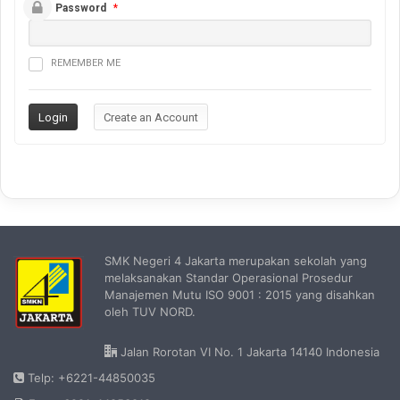
Password
*
REMEMBER ME
SMK Negeri 4 Jakarta merupakan sekolah yang
melaksanakan Standar Operasional Prosedur
Manajemen Mutu ISO 9001 : 2015 yang disahkan
oleh TUV NORD.
Jalan Rorotan VI No. 1 Jakarta 14140 Indonesia
Telp: +6221-44850035