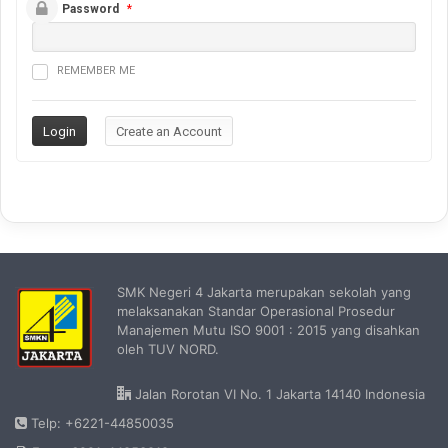
Password
*
REMEMBER ME
SMK Negeri 4 Jakarta merupakan sekolah yang
melaksanakan Standar Operasional Prosedur
Manajemen Mutu ISO 9001 : 2015 yang disahkan
oleh TUV NORD.
Jalan Rorotan VI No. 1 Jakarta 14140 Indonesia
Telp: +6221-44850035