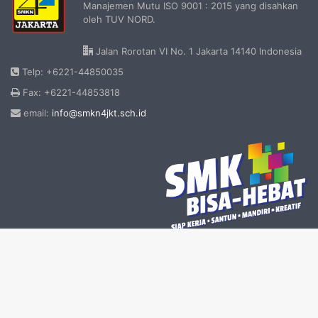
Manajemen Mutu ISO 9001 : 2015 yang disahkan
oleh TUV NORD.
Jalan Rorotan VI No. 1 Jakarta 14140 Indonesia
Telp: +6221-44850035
Fax: +6221-44853818
email:
info@smkn4jkt.sch.id
© Copyright 2026, All Rights Reserved |
SMK Negeri 4 Jakarta
B
Theme by TieLabs
t