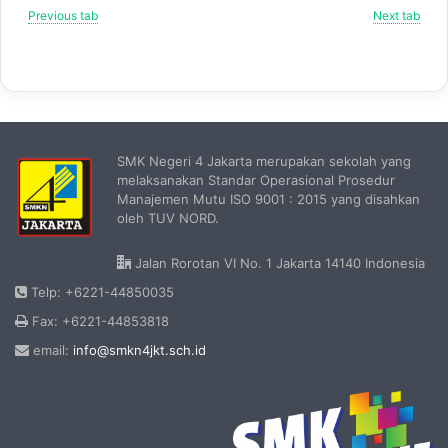
Previous tab
Next tab
SMK Negeri 4 Jakarta merupakan sekolah yang
melaksanakan Standar Operasional Prosedur
Manajemen Mutu ISO 9001 : 2015 yang disahkan
oleh TUV NORD.
Jalan Rorotan VI No. 1 Jakarta 14140 Indonesia
Telp: +6221-44850035
Fax: +6221-44853818
email:
info@smkn4jkt.sch.id