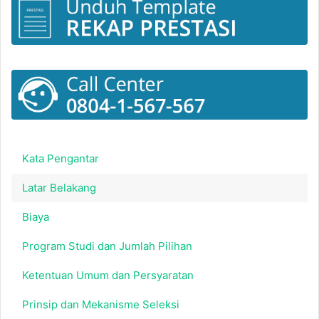
Kata Pengantar
Latar Belakang
Biaya
Program Studi dan Jumlah Pilihan
Ketentuan Umum dan Persyaratan
Prinsip dan Mekanisme Seleksi