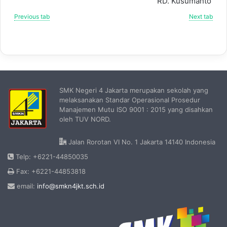
RD. Kusumanto
Previous tab
Next tab
SMK Negeri 4 Jakarta merupakan sekolah yang
melaksanakan Standar Operasional Prosedur
Manajemen Mutu ISO 9001 : 2015 yang disahkan
oleh TUV NORD.
Jalan Rorotan VI No. 1 Jakarta 14140 Indonesia
Telp: +6221-44850035
Fax: +6221-44853818
email:
info@smkn4jkt.sch.id