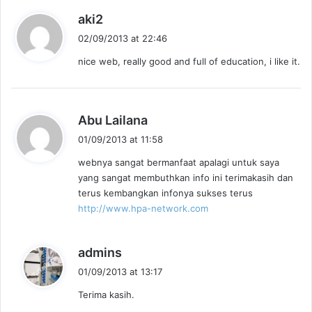
s
aki2
a
02/09/2013 at 22:46
y
nice web, really good and full of education, i like it.
s
:
s
Abu Lailana
a
01/09/2013 at 11:58
y
webnya sangat bermanfaat apalagi untuk saya
s
yang sangat membuthkan info ini terimakasih dan
:
terus kembangkan infonya sukses terus
http://www.hpa-network.com
s
admins
a
01/09/2013 at 13:17
y
Terima kasih.
s