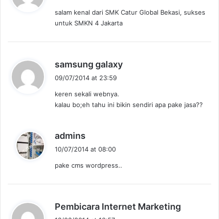
y
salam kenal dari SMK Catur Global Bekasi, sukses
s
untuk SMKN 4 Jakarta
:
s
samsung galaxy
a
09/07/2014 at 23:59
y
keren sekali webnya.
s
kalau bo;eh tahu ini bikin sendiri apa pake jasa??
:
s
admins
a
10/07/2014 at 08:00
y
pake cms wordpress..
s
:
s
Pembicara Internet Marketing
a