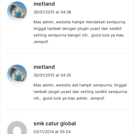
s
metland
a
30/01/2015 at 04:38
y
Mas admin, website hampir mendekati sempurna,
s
tinggal tambah dengan plugin yoast dan sedikit
:
setting sempurna banget nih.. good luck ya mas.
Jempol!
s
metland
a
30/01/2015 at 04:35
y
Mas admin, website asli hampir sempurna, tinggal
s
tambah plugin yoast dan setting sedikit sempurna
:
nih.. good luck ya mas admin. Jempol!
s
smk catur global
a
03/11/2014 at 05:24