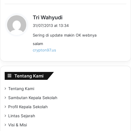
:
s
Tri Wahyudi
a
31/07/2013 at 13:34
y
Sering di update makin OK webnya
s
:
salam
crypton97.us
Tentang Kami
Tentang Kami
Sambutan Kepala Sekolah
Profil Kepala Sekolah
Lintas Sejarah
Visi & Misi