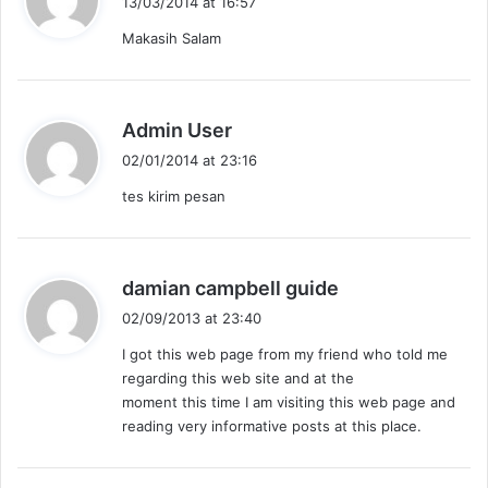
13/03/2014 at 16:57
y
Makasih Salam
s
:
s
Admin User
a
02/01/2014 at 23:16
y
tes kirim pesan
s
:
s
damian campbell guide
a
02/09/2013 at 23:40
y
I got this web page from my friend who told me
s
regarding this web site and at the
:
moment this time I am visiting this web page and
reading very informative posts at this place.